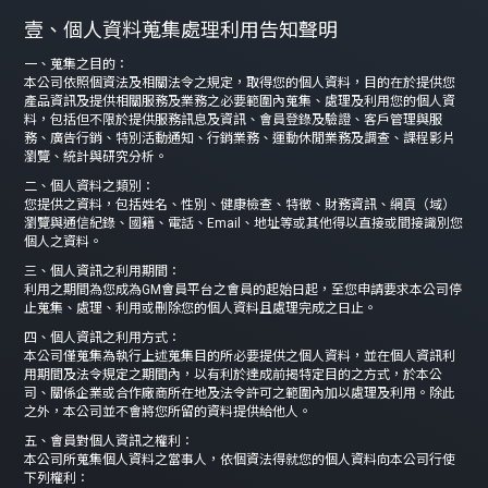
壹、個人資料蒐集處理利用告知聲明
一、蒐集之目的：
本公司依照個資法及相關法令之規定，取得您的個人資料，目的在於提供您
產品資訊及提供相關服務及業務之必要範圍內蒐集、處理及利用您的個人資
料，包括但不限於提供服務訊息及資訊、會員登錄及驗證、客戶管理與服
務、廣告行銷、特別活動通知、行銷業務、運動休閒業務及調查、課程影片
瀏覽、統計與研究分析。
二、個人資料之類別：
您提供之資料，包括姓名、性別、健康檢查、特徵、財務資訊、網頁（域）
瀏覽與通信紀錄、國籍、電話、Email、地址等或其他得以直接或間接識別您
個人之資料。
三、個人資訊之利用期間：
利用之期間為您成為GM會員平台之會員的起始日起，至您申請要求本公司停
止蒐集、處理、利用或刪除您的個人資料且處理完成之日止。
四、個人資訊之利用方式：
本公司僅蒐集為執行上述蒐集目的所必要提供之個人資料，並在個人資訊利
用期間及法令規定之期間內，以有利於達成前揭特定目的之方式，於本公
司、關係企業或合作廠商所在地及法令許可之範圍內加以處理及利用。除此
之外，本公司並不會將您所留的資料提供給他人。
五、會員對個人資訊之權利：
本公司所蒐集個人資料之當事人，依個資法得就您的個人資料向本公司行使
下列權利：