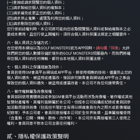
(一)查詢或請求閱覽您的個人資料；
(二)請求製給您個人資料的複製本；
(三)請求補充或更正您的個人資料；
(四)請求停止蒐集、處理及利用您的個人資料；
(五)請求刪除您的個人資料；
您行使前述權利時，本公司將可能向您收取閱覽個人資料或製給複製本之必
要成本費用，且您行使上開權利，須符合個人資料保護法規定之相關要件。
六、個人資訊之存儲方式：
在您使用本網站以及GOLF MONSTERS官方APP同時，
請勾選「同意」
允許
我們將您的個人數據存儲於境外的GOLF MONSTERS伺服器內，而我們將確
保您個人資料的任何傳輸，都符合本地個人資料保護法規。
七、個人資料之保護措施及除外：
會員若使用GM會員平台網站或APP平台，將使用相應的技術，儘量防止您的
個人資料遺失、被盜用或遭篡改，惟因非可歸責會員網站或APP平台之事由
導致您的個人資料遺失、被盜用或遭篡改者，本公司不負任何連帶責任。
八、著作權歸屬及肖像授權：
會員如因使用實體商店或參加GM會員平台活動而涉及肖像權、著作權或其他
智慧財產權等，其權利皆歸屬於本公司。但經本公司拍攝或紀錄或會員因參
加活動而提供肖像（包括但不限於含有得以辨識會員在內之照片或影像電磁
紀錄等）予本公司者，會員同意授權本公司於全世界無償、且專屬授權使用
（含重製、公開、傳輸、散佈、改作等），本公司亦有再授權第三人使用之
權利。會員同意不對本公司主張任何權利。
貳、隱私權保護政策聲明