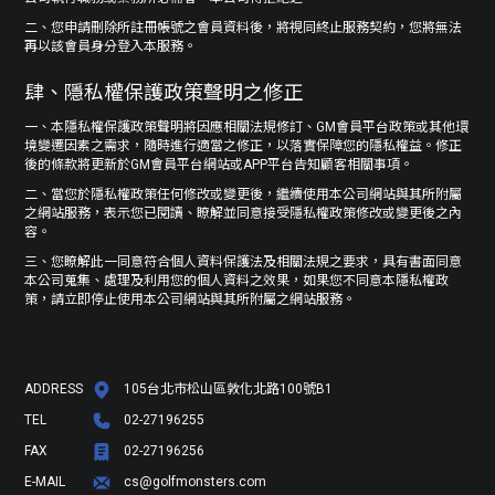
二、您申請刪除所註冊帳號之會員資料後，將視同終止服務契約，您將無法
再以該會員身分登入本服務。
肆、隱私權保護政策聲明之修正
一、本隱私權保護政策聲明將因應相關法規修訂、GM會員平台政策或其他環
境變遷因素之需求，隨時進行適當之修正，以落實保障您的隱私權益。修正
後的條款將更新於GM會員平台網站或APP平台告知顧客相關事項。
二、當您於隱私權政策任何修改或變更後，繼續使用本公司網站與其所附屬
之網站服務，表示您已閱讀、瞭解並同意接受隱私權政策修改或變更後之內
容。
三、您瞭解此一同意符合個人資料保護法及相關法規之要求，具有書面同意
本公司蒐集、處理及利用您的個人資料之效果，如果您不同意本隱私權政
策，請立即停止使用本公司網站與其所附屬之網站服務。
ADDRESS
105台北市松山區敦化北路100號B1
TEL
02-27196255
FAX
02-27196256
E-MAIL
cs@golfmonsters.com