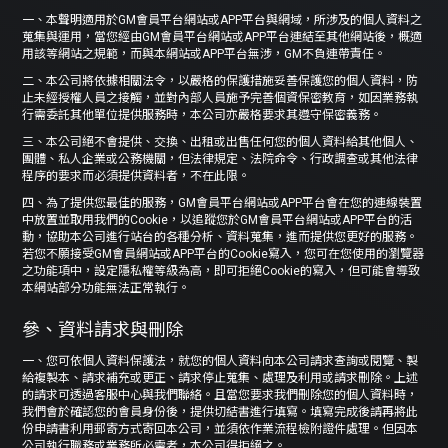
一、本聲明適用於GM會員平台網站或APP平台與網域，所涉及的個人資料之
蒐集與運用，當您經由GM會員平台網站或APP平台連結至其他網站後，概適
用該等網站之規範，而與本網站或APP平台無涉，GM不負連帶責任。
二、本公司將依據相關法令，以嚴格的保護措施妥善保護您的個人資料，防
止未經授權人員之接觸，並對內部人員施予完善個資保密教育，如因業務執
行需委託其他單位提供服務時，本公司亦嚴格要求其遵守保密義務。
三、本公司絕不會提供、交換、出租或出售任何您的個人資料給其他個人、
團體、私人企業或公務機關，但法律規定、法院命令、行政調查或其他法律
程序的要求而必須提供資料者，不在此限。
四、為了提供您最佳的服務，GM會員平台網站或APP平台會在您的連線裝置
中放置並取用我們的Cookie，以追蹤您於GM會員平台網站或APP平台的活
動，協助本公司進行站台的各種分析、資料蒐集，進而提供您更好的服務。
若您不願接受GM會員網站或APP平台的Cookie寫入，您可在您使用的瀏覽器
之功能項中，設定隱私權等級為高，即可拒絕Cookie的寫入，但可能會導致
本網站部分功能無法正常執行。
參、資料請求與刪除
一、您可依個人資料保護法，就您的個人資料向本公司請求查詢或閱覽、製
給複製本、請求補充或更正、請求停止蒐集、處理及利用或請求刪除。上述
的請求可透過客服中心與我們聯絡。且當您要求我們刪除您的個人資料時，
我們會於確認您的會員身份後，提供切結書進行填寫。填寫完成後請再將此
份申請書利用郵寄方式寄回本公司，並須依作業流程檢附證件處理。但因本
公司執行職務或業務所必需者，本公司得拒絕之。